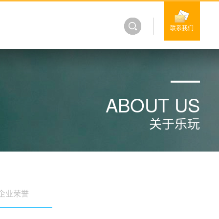
联系我们
ABOUT US
关于乐玩
企业荣誉