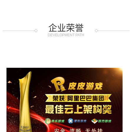
企业荣誉
DEVELOPMENT PATH